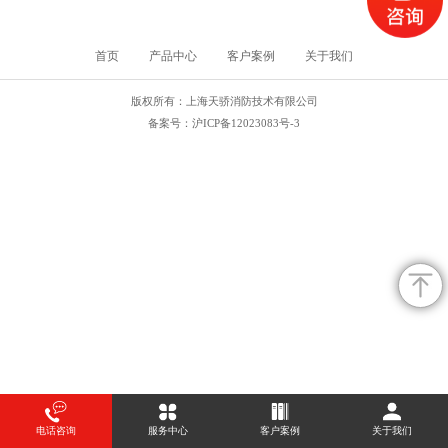
防检测评估服务面积：66847.24㎡ 项目地址：洋山四期自动化码头 委托
单位：上海国际港务(集团)股份有限公司尚东集装箱码头分公司 上海国际
港务(集团)股份有限公司尚东集装箱码头分公司位于浙江省小洋山岛，此
首页
产品中心
客户案例
关于我们
次评
版权所有：上海天骄消防技术有限公司
备案号：
沪ICP备12023083号-3
电话咨询
服务中心
客户案例
关于我们