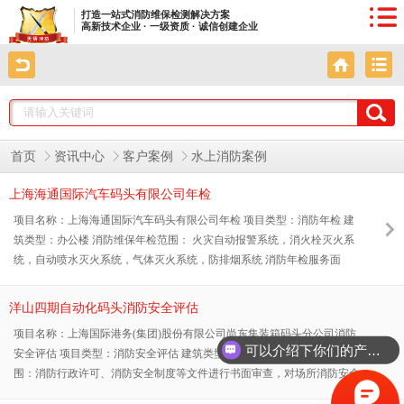
打造一站式消防维保检测解决方案
高新技术企业 · 一级资质 · 诚信创建企业
首页
资讯中心
客户案例
水上消防案例
上海海通国际汽车码头有限公司年检
项目名称：上海海通国际汽车码头有限公司年检 项目类型：消防年检 建
筑类型：办公楼 消防维保年检范围： 火灾自动报警系统，消火栓灭火系
统，自动喷水灭火系统，气体灭火系统，防排烟系统 消防年检服务面
积：10708㎡ 消防年检项目地址：上海市浦东新区外高桥港建路1919号 委
托单位：上海海通国际汽车码头有限公司 上海海通国际汽车码头有限公
洋山四期自动化码头消防安全评估
司是上海口岸专业从事整车和零部件物流的公共物流服务商。经过精心挑
项目名称：上海国际港务(集团)股份有限公司尚东集装箱码头分公司消防
选，上海海通国际汽车码头有限公司从众多的消防检测公司中选中上海天
可以介绍下你们的产品么？
安全评估 项目类型：消防安全评估 建筑类型：自动化码头 消防评估范
骄安宇消防
围：消防行政许可、消防安全制度等文件进行书面审查，对场所消防安全
状况进行现场检查，对单位消防安全管理及运行机制进行全面分析。 消