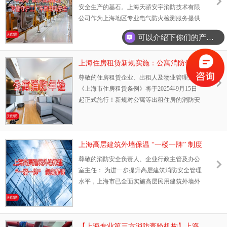
米） · 客房数 50间的人员密集场所 · 火灾高危
安全
安全生产的基石。上海天骄安宇消防技术有限
单位（如位于城市综合体、地下空间等） ·
公司作为上海地区专业电气防火检测服务提供
商，为您提供全面、合规、高效的年度电气防
可以介绍下你们的产品么？
火检测服务，有效预防电气火灾隐患，保障企
业安全生产。 为何选择专业电气防火检测？ ?
合规性保障：满足《消防法》及地方消防法规
上海住房租赁新规实施：公寓消防年检
要求，避免因消防不合规导致的处罚或停产风
已成法定责任！-上海消防年检机构天骄
尊敬的住房租赁企业、出租人及物业管理方：
险 ?隐患精准预防：系统检测老化线路、设备
《上海市住房租赁条例》将于2025年9月15日
过载、接触不良等潜在电气火灾隐患 ?企业资
起正式施行！新规对公寓等出租住房的消防安
产保护：杜绝因电气火灾造成的重大财产损失
全提出明确要求，第七条强调：出租住房必须
与生产中断，保障企业持续运营 专
符合消防、建筑、装饰装修等法律法规及强制
性标准，切实保障租客人身安全与健康。 公寓
消防年检不再只是建议，而是企业必须履行的
上海高层建筑外墙保温 “一楼一牌” 制度
法律义务！ 未按规定完成年度消防检测，可能
解读 | 天骄消防专业高层建筑消防维保
尊敬的消防安全负责人、企业行政主管及办公
面临高额罚款、停租整顿甚至法律责任。 上海
服务
室主任： 为进一步提升高层建筑消防安全管理
天骄安宇消防技术有限公司——专业上海消防
水平，上海市已全面实施高层民用建筑外墙外
年检服务机构，截止2025年9月2
保温系统“一楼一牌”安全风险提示制度。根据
《高层民用建筑外墙外保温系统“一楼一牌”设
置工作指引（试行）》要求，所有设有外墙外
保温系统的高层建筑均须规范设置安全风险提
【上海专业第三方消防查验机构】上海