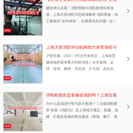
示牌。 作为上海消防维保行业的重要服务商，
天骄消防：一文读懂消防查验和消防检
建设单位必看！消防查验与消防检测别再混
天骄消防为您梳理以下关键信息： “一楼一
测区别，避坑指南！
淆，上海天骄消防为您精准解析 消防查验：竣
牌”设置规范要点 每栋独立设置：每栋高层
工验收的“全科体检”，合规通关的关键一步！
1、查验范围全覆盖： ·资料核查：进场材料试
验报告、施工资料完整性审核 · 系统联动测
试：火灾报警、自动喷淋、防排烟、应急照明
等系统功能实测 · 合规审查：严格对照上海住
上海天骄消防评估机构助力体育场馆与
建局《消防验收管理办法》，确保工程符合相
健身场所合规转型：政策红利解读与专
沪府办规〔2024〕6号文件发布后，上海体育
关标准 · 细节到位：需填写近百页《消防查验
业评估指南
健身场所迎来重大利好消息！全市篮球、足
表》，覆盖建筑防火、
球、排球、网球、羽毛球、乒乓球、高尔夫、
台球等面向公众开放的营业性室内球类体育健
身场馆，以及建筑面积不超过300㎡、设有声
光报警装置且不含有桑拿等洗浴功能的健身场
所，开办企业的选址不受公共娱乐场所设置条
消电检报告是装修必须的吗？上海合规
件限制，可依法依规办理消防许可手续，推动
经营与安全运营 选择第三方电气检测公
为什么必须进行电气防火检测？ 1.法规强制要
全市全民健身战略实施和健身休闲产业发展。
司天骄消防
求 依据《消防法》及上海地方规定，新建、改
一、政策亮点解读：体育场馆消防安全评估新
建、扩建及装修的商业建筑（商场、餐厅、酒
规 1. 选址限制全面放宽 ·允许工业厂房、仓储
店、工厂等）必须通过专业电气防火检测，取
空间等高大空
得合格消电检报告。此文件是消防验收与开业