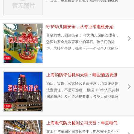
产安全，更直接影响到教学秩序的稳定和机构
乘客座位总数300个以上的游览船舶或者
声誉。上海天骄安宇消防技术有限公司作为本
地专业的消防维保服务提供商，我们专注于为
各类学校提供全面、可靠的消防系统维护保养
解决方案，确保您的校园始终处于安全合规状
守护幼儿园安全，从专业消电检开始
态。 为什么学校需要专业消防维保？学校环境
——上海天骄消防，为孩子的成长环境
尊敬的幼儿园决策者： 作为幼儿园的管理者，
特殊，人员密集、建筑结构复杂，消防系统
保驾护航
您深知安全是教育事业的基石。孩子们的笑
（如报警系统、喷淋装置、应急照明等）的日
声、老师的辛勤，都离不开一个安全无忧的环
常维护至关重要。任何疏忽都可能引发安全隐
境。电气系统作为幼儿园日常运营的核心，一
患，导致严重后果。通过定期维保，您可以有
旦出现隐患，可能引发火灾，威胁到生命财产
安全和机构声誉。在上海这座国际化大都市，
消防法规对人员密集场所如幼儿园提出了严格
上海消防评估机构天骄：哪些酒店要进
的电气防火检测要求。这正是上海天骄安宇消
行消防安全评估？
酒店、宾馆、公寓经营者请注意：消防评估是
防技术有限公司的专业所在——我们致力于通
法定责任，不是可选项！ 根据《中华人民共和
过科学的消电检服务，帮助幼儿园筑牢安全防
国消防法》及相关法规要求，各类人员密集场
线，让您专注于教育，无后顾之忧。 为什么幼
所及火灾高危单位必须定期开展消防安全评
儿园需要专业
估。作为企业负责人，履行消防法定职责是保
障公众安全、规避法律风险的重要一环。 哪些
酒店、宾馆、公寓必须进行消防安全评估？ ·
上海电气防火检测公司天骄：年度电气
高层建筑内的酒店、宾馆、公寓（建筑高度 24
防火检测服务 | 专业守护工厂车间用电
在工厂与车间的日常运营中，电气安全是企业