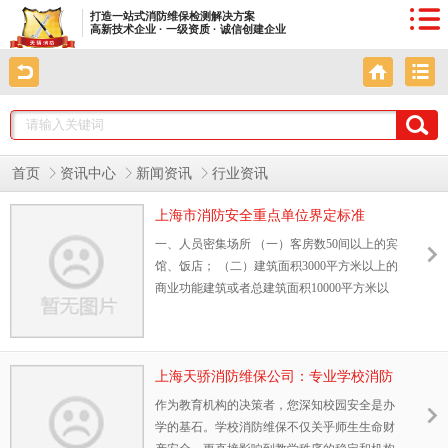
打造一站式消防维保检测解决方案
高新技术企业 · 一级资质 · 诚信创建企业
首页
资讯中心
新闻资讯
行业资讯
上海市消防安全重点单位界定标准
（2023年修订）
一、人员密集场所 （一）客房数50间以上的宾
馆、饭店； （二）建筑面积3000平方米以上的
商业功能建筑或者总建筑面积10000平方米以
上的商业功能建筑群； （三）占地面积10000
平方米以上的集贸市场或者室内摊位数200个
以上的批发市场； （四）建筑面积5000平方米
以上的民用机场航站楼、客运车站候车室、客
上海天骄消防维保公司：专业学校消防
运码头候船厅； （五）总建筑面积3000平方米
维保服务,守护校园安全，助力教育机构
作为教育机构的决策者，您深知校园安全是办
以上的对公众开放的体育场馆、会堂； （六）
合规运营
学的基石。学校消防维保不仅关乎师生生命财
建筑面积2000平方米以上的餐饮场所； （七）